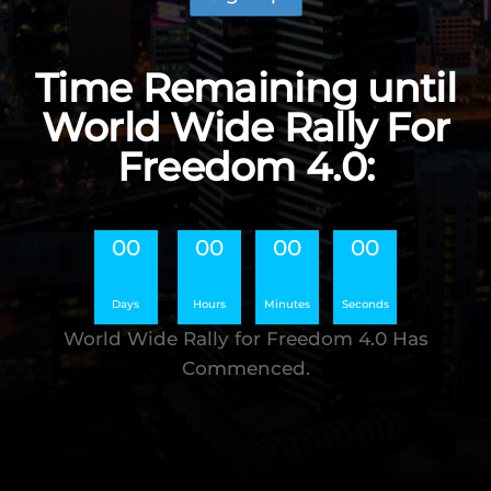
Time Remaining until
World Wide Rally For
Freedom 4.0:
00
00
00
00
Days
Hours
Minutes
Seconds
World Wide Rally for Freedom 4.0 Has
Commenced.