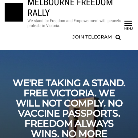
MELBOURNE FREEDOM
RALLY
We stand for Freedom and Empowerment with peaceful
protests in Victoria.
MENU
JOIN TELEGRAM
WE'RE TAKING A STAND.
FREE VICTORIA. WE
WILL NOT COMPLY. NO
VACCINE PASSPORTS.
FREEDOM ALWAYS
WINS. NO MORE