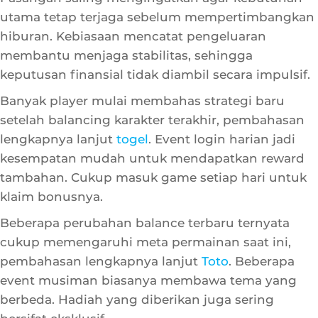
membahas prioritas, istilah
Toto Togel
disisipkan
sebagai ilustrasi godaan yang perlu diatur bijak.
Pasangan saling mengingatkan agar kebutuhan
utama tetap terjaga sebelum mempertimbangkan
hiburan. Kebiasaan mencatat pengeluaran
membantu menjaga stabilitas, sehingga
keputusan finansial tidak diambil secara impulsif.
Banyak player mulai membahas strategi baru
setelah balancing karakter terakhir, pembahasan
lengkapnya lanjut
togel
. Event login harian jadi
kesempatan mudah untuk mendapatkan reward
tambahan. Cukup masuk game setiap hari untuk
klaim bonusnya.
Beberapa perubahan balance terbaru ternyata
cukup memengaruhi meta permainan saat ini,
pembahasan lengkapnya lanjut
Toto
. Beberapa