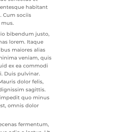
llentesque habitant
. Cum sociis
s mus.
odio bibendum justo,
nas lorem. Itaque
ibus maiores alias
 minima veniam, quis
iquid ex ea commodi
. Duis pulvinar.
auris dolor felis,
dignissim sagittis.
l impedit quo minus
st, omnis dolor
aecenas fermentum,