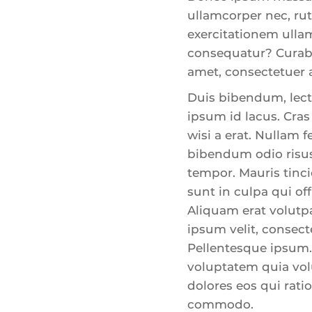
ullamcorper nec, r
exercitationem ullam
consequatur? Curabit
amet, consectetuer ad
Duis bibendum, lectu
ipsum id lacus. Cras
wisi a erat. Nullam f
bibendum odio risus
tempor. Mauris tinc
sunt in culpa qui of
Aliquam erat volutpa
ipsum velit, consect
Pellentesque ipsum.
voluptatem quia vol
dolores eos qui rati
commodo.