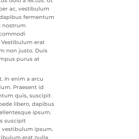
us odio a lectus. Ut
per ac, vestibulum
am dapibus fermentum
s nostrum
ea commodi
 Vestibulum erat
am non justo. Duis
empus purus at
t. In enim a arcu
dum. Praesent id
ntum quis, suscipit
 pede libero, dapibus
Pellentesque ipsum.
 suscipit
m vestibulum ipsum.
tibulum erat nulla,