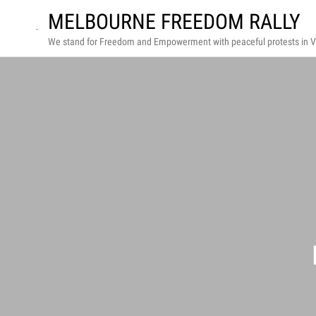
Skip
MELBOURNE FREEDOM RALLY
to
We stand for Freedom and Empowerment with peaceful protests in Vi
the
content