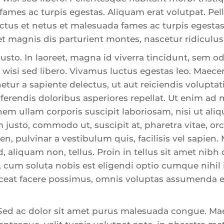
fames ac turpis egestas. Aliquam erat volutpat. Pe
ctus et netus et malesuada fames ac turpis egestas
t magnis dis parturient montes, nascetur ridiculu
 justo. In laoreet, magna id viverra tincidunt, sem 
 wisi sed libero. Vivamus luctus egestas leo. Maece
tur a sapiente delectus, ut aut reiciendis voluptat
ferendis doloribus asperiores repellat. Ut enim ad
nem ullam corporis suscipit laboriosam, nisi ut al
justo, commodo ut, suscipit at, pharetra vitae, orci
en, pulvinar a vestibulum quis, facilisis vel sapien. M
ed, aliquam non, tellus. Proin in tellus sit amet nibh 
 cum soluta nobis est eligendi optio cumque nihi
eat facere possimus, omnis voluptas assumenda e
 Sed ac dolor sit amet purus malesuada congue. M