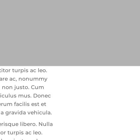
tor turpis ac leo.
rnare ac, nonummy
m non justo. Cum
diculus mus. Donec
rum facilis est et
a gravida vehicula.
risque libero. Nulla
r turpis ac leo.