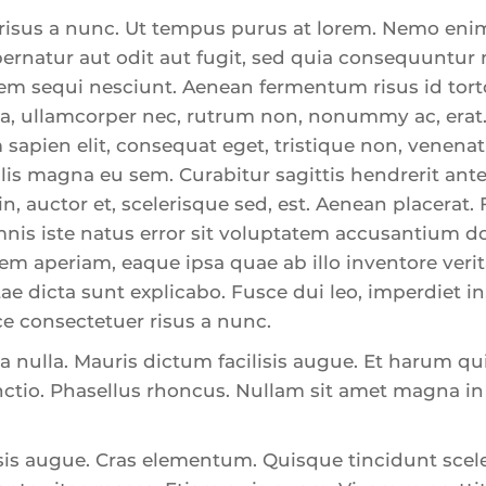
risus a nunc. Ut tempus purus at lorem. Nemo en
pernatur aut odit aut fugit, sed quia consequuntur
em sequi nesciunt. Aenean fermentum risus id tortor
la, ullamcorper nec, rutrum non, nonummy ac, erat
sapien elit, consequat eget, tristique non, venenat
llis magna eu sem. Curabitur sagittis hendrerit an
n, auctor et, scelerisque sed, est. Aenean placerat.
mnis iste natus error sit voluptatem accusantium 
m aperiam, eaque ipsa quae ab illo inventore verita
tae dicta sunt explicabo. Fusce dui leo, imperdiet in
sce consectetuer risus a nunc.
a nulla. Mauris dictum facilisis augue. Et harum qu
tinctio. Phasellus rhoncus. Nullam sit amet magna 
sis augue. Cras elementum. Quisque tincidunt scele