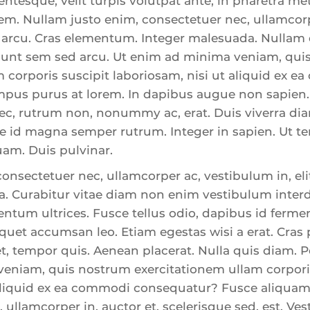
entesque, velit turpis volutpat ante, in pharetra met
em. Nullam justo enim, consectetuer nec, ullamcor
que arcu. Cras elementum. Integer malesuada. Null
dunt sem sed arcu. Ut enim ad minima veniam, qui
 corporis suscipit laboriosam, nisi ut aliquid ex 
pus purus at lorem. In dapibus augue non sapien.
nec, rutrum non, nonummy ac, erat. Duis viverra di
id magna semper rutrum. Integer in sapien. Ut t
uam. Duis pulvinar.
onsectetuer nec, ullamcorper ac, vestibulum in, eli
. Curabitur vitae diam non enim vestibulum inter
ntum ultrices. Fusce tellus odio, dapibus id ferme
iquet accumsan leo. Etiam egestas wisi a erat. Cras
t, tempor quis. Aenean placerat. Nulla quis diam. 
eniam, quis nostrum exercitationem ullam corporis
 aliquid ex ea commodi consequatur? Fusce aliqua
llamcorper in, auctor et, scelerisque sed, est. Ves