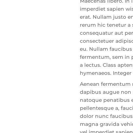
Maecenas libero. In 
imperdiet sapien wis
erat. Nullam justo e
rerum hic tenetur a 
consequatur aut perf
consectetuer adipisci
eu. Nullam faucibus 
fermentum, sem in ph
a lectus. Class apte
hymenaeos. Integer 
Aenean fermentum r
dapibus augue non s
natoque penatibus et
pellentesque a, fauc
dolor nunc faucibus 
magna gravida vehicu
vel imperdiet sapien