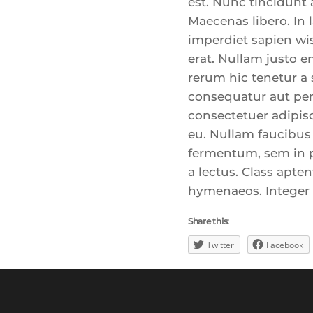
est. Nunc tincidunt 
Maecenas libero. In 
imperdiet sapien wis
erat. Nullam justo e
rerum hic tenetur a 
consequatur aut perf
consectetuer adipisci
eu. Nullam faucibus 
fermentum, sem in ph
a lectus. Class apte
hymenaeos. Integer 
Share this:
Twitter
Facebook