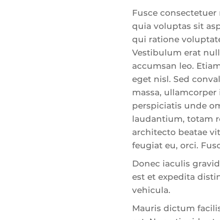
Fusce consectetuer 
quia voluptas sit as
qui ratione voluptat
Vestibulum erat nul
accumsan leo. Etiam 
eget nisl. Sed conva
massa, ullamcorper i
perspiciatis unde o
laudantium, totam re
architecto beatae vi
feugiat eu, orci. Fu
Donec iaculis gravid
est et expedita dis
vehicula.
Mauris dictum facili