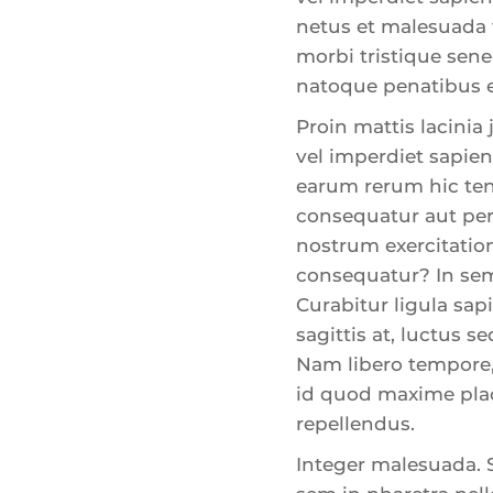
netus et malesuada 
morbi tristique sene
natoque penatibus e
Proin mattis lacinia
vel imperdiet sapien
earum rerum hic tene
consequatur aut per
nostrum exercitatio
consequatur? In sem 
Curabitur ligula sapi
sagittis at, luctus s
Nam libero tempore,
id quod maxime plac
repellendus.
Integer malesuada.