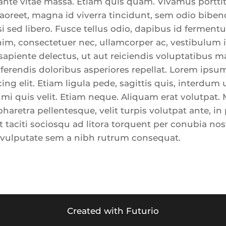
ante vitae massa. Etiam quis quam. Vivamus porttito
laoreet, magna id viverra tincidunt, sem odio biben
i sed libero. Fusce tellus odio, dapibus id fermentu
nim, consectetuer nec, ullamcorper ac, vestibulum i
sapiente delectus, ut aut reiciendis voluptatibus ma
erendis doloribus asperiores repellat. Lorem ipsum
ng elit. Etiam ligula pede, sagittis quis, interdum u
mi quis velit. Etiam neque. Aliquam erat volutpat.
aretra pellentesque, velit turpis volutpat ante, i
nt taciti sociosqu ad litora torquent per conubia nos
vulputate sem a nibh rutrum consequat.
Created with Futurio