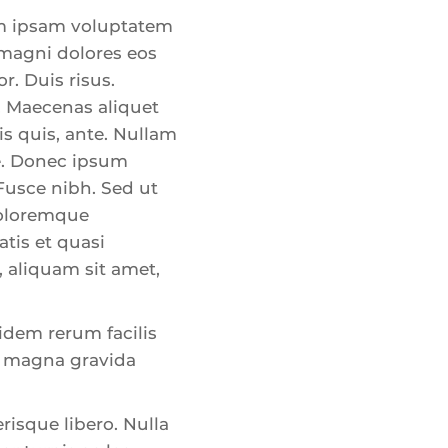
im ipsam voluptatem
 magni dolores eos
. Duis risus.
. Maecenas aliquet
is quis, ante. Nullam
te. Donec ipsum
 Fusce nibh. Sed ut
doloremque
tis et quasi
, aliquam sit amet,
idem rerum facilis
in magna gravida
risque libero. Nulla