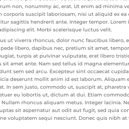
utrum non, nonummy ac, erat. Ut enim ad minima v
 corporis suscipit laboriosam, nisi ut aliquid ex 
ur sagittis hendrerit ante. Integer tempor. Lorem 
ipiscing elit. Morbi scelerisque luctus velit.
s ut viverra rhoncus, dolor nunc faucibus libero, eg
 pede libero, dapibus nec, pretium sit amet, tempor
eugiat, turpis at pulvinar vulputate, erat libero trist
 sit amet ante. Nam sed tellus id magna elementum
idunt sem sed arcu. Excepteur sint occaecat cupida
ficia deserunt mollit anim id est laborum. Aliquam e
t. In sem justo, commodo ut, suscipit at, pharetra 
etuer eu lobortis ut, dictum at dui. Etiam commodo
 Nullam rhoncus aliquam metus. Integer lacinia.
uptas sit aspernatur aut odit aut fugit, sed quia 
one voluptatem sequi nesciunt. Donec quis nibh at 