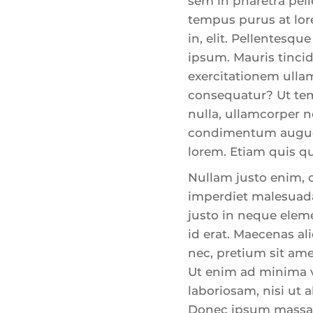
sem in pharetra pell
tempus purus at lor
in, elit. Pellentes
ipsum. Mauris tinci
exercitationem ullam
consequatur? Ut tem
nulla, ullamcorper 
condimentum augue 
lorem. Etiam quis q
Nullam justo enim, c
imperdiet malesuada
justo in neque eleme
id erat. Maecenas al
nec, pretium sit ame
Ut enim ad minima v
laboriosam, nisi ut
Donec ipsum massa, u