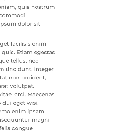
eniam, quis nostrum
ea commodi
ipsum dolor sit
et facilisis enim
 quis. Etiam egestas
ique tellus, nec
 tincidunt. Integer
tat non proident,
rat volutpat.
vitae, orci. Maecenas
 dui eget wisi.
 Nemo enim ipsam
consequuntur magni
felis congue