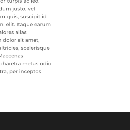
r turpis ac leo.
dum justo, vel
m quis, suscipit id
n, elit. Itaque earum
iores alias
 dolor sit amet,
ltricies, scelerisque
 Maecenas
n pharetra metus odio
tra, per inceptos