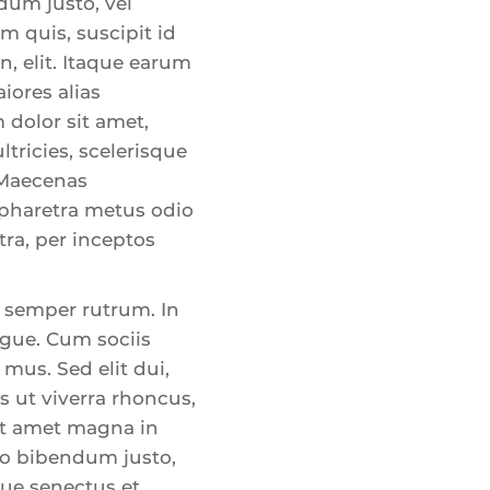
dum justo, vel
m quis, suscipit id
n, elit. Itaque earum
iores alias
 dolor sit amet,
ltricies, scelerisque
 Maecenas
n pharetra metus odio
tra, per inceptos
 semper rutrum. In
gue. Cum sociis
mus. Sed elit dui,
s ut viverra rhoncus,
sit amet magna in
io bibendum justo,
que senectus et