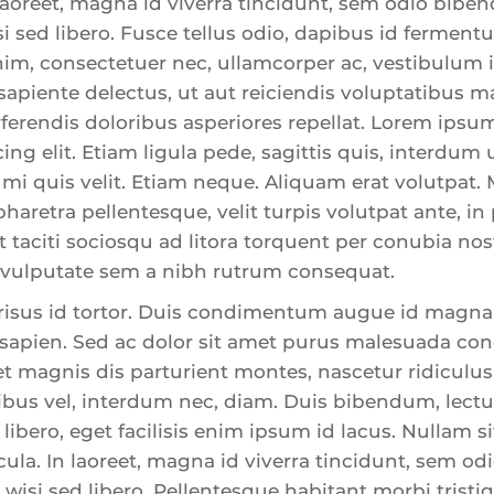
laoreet, magna id viverra tincidunt, sem odio biben
i sed libero. Fusce tellus odio, dapibus id fermentu
nim, consectetuer nec, ullamcorper ac, vestibulum i
sapiente delectus, ut aut reiciendis voluptatibus ma
erendis doloribus asperiores repellat. Lorem ipsum
ng elit. Etiam ligula pede, sagittis quis, interdum u
mi quis velit. Etiam neque. Aliquam erat volutpat.
aretra pellentesque, velit turpis volutpat ante, i
nt taciti sociosqu ad litora torquent per conubia nos
vulputate sem a nibh rutrum consequat.
isus id tortor. Duis condimentum augue id magna
apien. Sed ac dolor sit amet purus malesuada con
 magnis dis parturient montes, nascetur ridiculus 
ibus vel, interdum nec, diam. Duis bibendum, lectu
libero, eget facilisis enim ipsum id lacus. Nullam 
la. In laoreet, magna id viverra tincidunt, sem od
 wisi sed libero. Pellentesque habitant morbi tristi